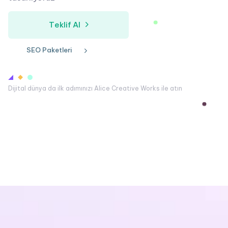
T
e
k
l
i
f
A
l
S
E
O
P
a
k
e
t
l
e
r
i
Dijital dünya da ilk adımınızı Alice Creative Works ile atın