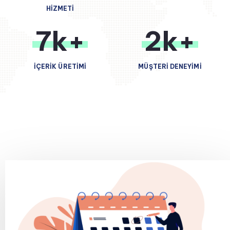
HIZMETI
7k+
2k+
İÇERİK ÜRETİMİ
MÜŞTERİ DENEYİMİ